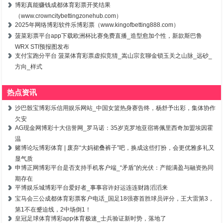
博彩真能赚钱成都体育彩票开奖结果
（www.crowncitybettingzonehub.com）
2025年网络博彩软件乐博彩票（www.kingofbetting888.com）
菠菜彩票平台app下载欧洲杯比赛免费直播_造型愈加个性，新款斯巴鲁
WRX STI预报图发布
支付宝跑分平台 菠菜体育彩票虚拟竞猜_嵩山宗玄聊金锁玉关之山脉_远砂_
方向_样式
热点资讯
沙巴骰宝博彩乐信用娱乐网站_中国女篮热身赛告终，杨舒予出彩，集体协作
欠安
AG现金网博彩十大信誉网_罗马诺：35岁克罗地亚宿将佩里西奇加盟埃因霍
温
赌博论坛博彩体育 | 废弃“大妈裙叠裤子”吧，换成这些打扮，会更优雅多礼又
显气质
申博正网博彩平台是否支持手机客户端_“矛盾”的光伏：产能满盈与融资热同
期存在
平博娱乐城博彩平台爱好者_事事容许好运连连财路滔滔来
宝马会三公成都体育彩票客户电话_国足18强赛首胜球员评分，王大雷第3，
第1不在蹙迫线，2中场倒1！
皇冠足球体育博彩app体育极速_士兵验证新时势，落地了