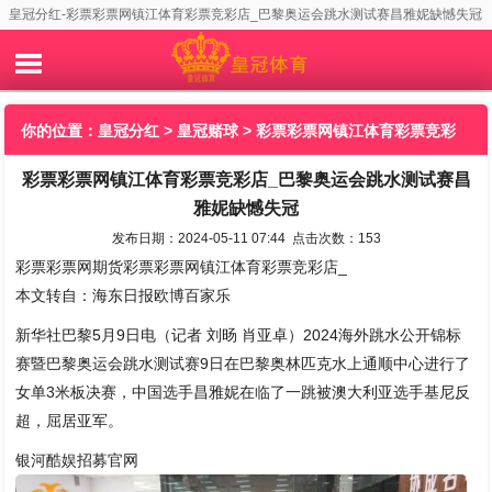
皇冠分红-彩票彩票网镇江体育彩票竞彩店_巴黎奥运会跳水测试赛昌雅妮缺憾失冠
你的位置：
皇冠分红
>
皇冠赌球
> 彩票彩票网镇江体育彩票竞彩
彩票彩票网镇江体育彩票竞彩店_巴黎奥运会跳水测试赛昌
店_巴黎奥运会跳水测试赛昌雅妮缺憾失冠
雅妮缺憾失冠
发布日期：2024-05-11 07:44 点击次数：153
彩票彩票网期货彩票彩票网镇江体育彩票竞彩店_
本文转自：海东日报欧博百家乐
新华社巴黎5月9日电（记者 刘旸 肖亚卓）2024海外跳水公开锦标
赛暨巴黎奥运会跳水测试赛9日在巴黎奥林匹克水上通顺中心进行了
女单3米板决赛，中国选手昌雅妮在临了一跳被澳大利亚选手基尼反
超，屈居亚军。
银河酷娱招募官网