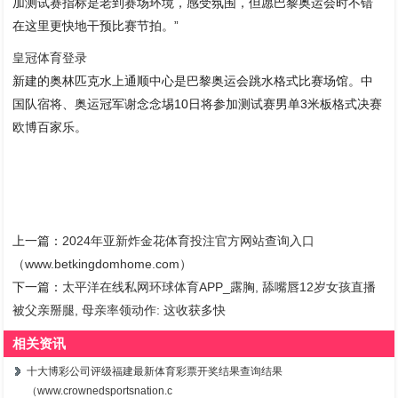
加测试赛指标是老到赛场环境，感受氛围，但愿巴黎奥运会时不错
在这里更快地干预比赛节拍。”
皇冠体育登录
新建的奥林匹克水上通顺中心是巴黎奥运会跳水格式比赛场馆。中
国队宿将、奥运冠军谢念念埸10日将参加测试赛男单3米板格式决赛
欧博百家乐。
上一篇：
2024年亚新炸金花体育投注官方网站查询入口
（www.betkingdomhome.com）
下一篇：
太平洋在线私网环球体育APP_露胸, 舔嘴唇12岁女孩直播
被父亲掰腿, 母亲率领动作: 这收获多快
相关资讯
十大博彩公司评级福建最新体育彩票开奖结果查询结果
（www.crownedsportsnation.c