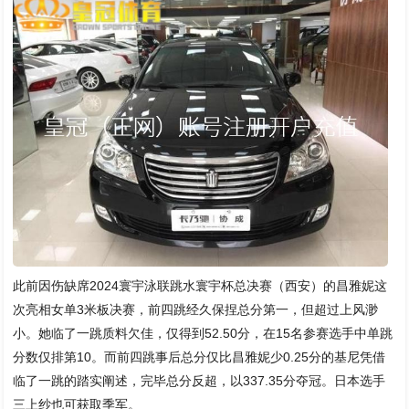
此前因伤缺席2024寰宇泳联跳水寰宇杯总决赛（西安）的昌雅妮这
次亮相女单3米板决赛，前四跳经久保捏总分第一，但超过上风渺
小。她临了一跳质料欠佳，仅得到52.50分，在15名参赛选手中单跳
分数仅排第10。而前四跳事后总分仅比昌雅妮少0.25分的基尼凭借
临了一跳的踏实阐述，完毕总分反超，以337.35分夺冠。日本选手
三上纱也可获取季军。