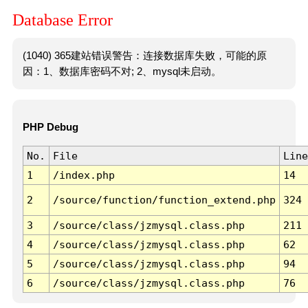
Database Error
(1040) 365建站错误警告：连接数据库失败，可能的原
因：1、数据库密码不对; 2、mysql未启动。
PHP Debug
No.
File
Line
1
/index.php
14
2
/source/function/function_extend.php
324
3
/source/class/jzmysql.class.php
211
4
/source/class/jzmysql.class.php
62
5
/source/class/jzmysql.class.php
94
6
/source/class/jzmysql.class.php
76