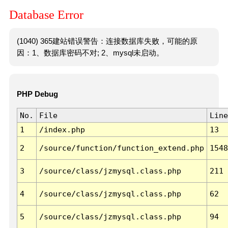
Database Error
(1040) 365建站错误警告：连接数据库失败，可能的原
因：1、数据库密码不对; 2、mysql未启动。
PHP Debug
No.
File
Line
1
/index.php
13
2
/source/function/function_extend.php
1548
3
/source/class/jzmysql.class.php
211
4
/source/class/jzmysql.class.php
62
5
/source/class/jzmysql.class.php
94