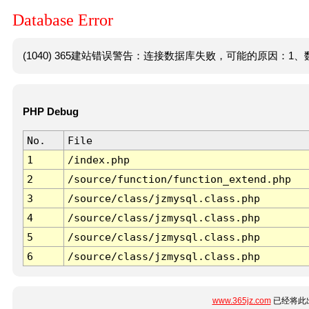
Database Error
(1040) 365建站错误警告：连接数据库失败，可能的原因：1、数
PHP Debug
No.
File
1
/index.php
2
/source/function/function_extend.php
3
/source/class/jzmysql.class.php
4
/source/class/jzmysql.class.php
5
/source/class/jzmysql.class.php
6
/source/class/jzmysql.class.php
www.365jz.com
已经将此