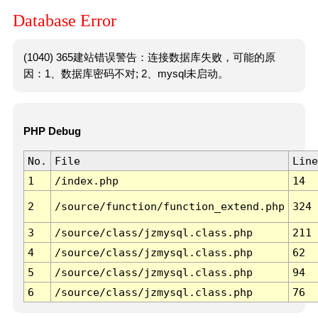
Database Error
(1040) 365建站错误警告：连接数据库失败，可能的原
因：1、数据库密码不对; 2、mysql未启动。
PHP Debug
No.
File
Line
1
/index.php
14
2
/source/function/function_extend.php
324
3
/source/class/jzmysql.class.php
211
4
/source/class/jzmysql.class.php
62
5
/source/class/jzmysql.class.php
94
6
/source/class/jzmysql.class.php
76