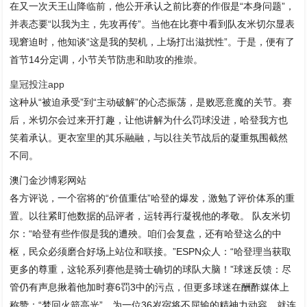
在又一次天王山降临前，他公开承认之前比赛的作假是“本身问题”，
并表态要“以我为主，先攻再传”。当他在比赛中看到队友米切尔显表
现窘迫时，他知谈“这是我的契机，上场打出滋扰性”。于是，便有了
首节14分定调，小节关节防患和助攻的推崇。
皇冠投注app
这种从“被迫承受”到“主动破解”的心态振荡，是败恶意魔的关节。赛
后，米切尔会过来开打趣，让他讲解为什么罚球没进，哈登我方也
笑着承认。更衣室里的其乐融融，与以往关节战后的凝重氛围截然
不同。
澳门金沙博彩网站
各方评说，一个宿将的“价值重估”哈登的爆发，激勉了评价体系的重
置。以往紧盯他数据的品评者，运转再行凝视他的孝敬。 队友米切
尔：“哈登有些作假是我的遭殃。咱们会复盘，还有哈登这么的中
枢，民众必须磨合好场上站位和联接。”ESPN众人：“哈登理当获取
更多的尊重，这轮系列赛他是骑士确切的球队大脑！”球迷反馈：尽
管仍有声息揪着他加时赛6罚3中的污点，但更多球迷在酬酢媒体上
称赞：“梦回火箭高光”，为一位36岁宿将不屈输的精神力动容。就连