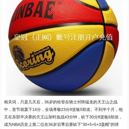
相关词，只是几天后，36岁的哈登在骑士对阵猛龙的天王山之战
中，首节就轰下14分，全场孝敬23分9篮板5助攻。不到半个月，他
又在东部半决赛的天王山加时血战43分钟，砍下30分8篮板6助攻，
成为NBA历史上第二位在36岁后季后赛砍下“30+5+5+3盖帽”的球