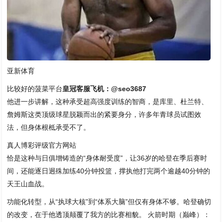
亚新体育
比较好的菠菜平台
皇冠客服飞机：@seo3687
他进一步讲解，这种承受超高强度训练的智商，是库里、杜兰特、
詹姆斯这类顶级球星脱颖而出的紧要身分，许多年青球员试图效
法，但身体根柢承受不了。
真人博彩评级官方网站
恰是这种与日俱增铸造的“身体耐受度”，让36岁的哈登在季后赛时
间，还能逐日迥殊加练40分钟投篮，撑执他打完两个逾越40分钟的
天王山血战。
功能化转型，从“执球大核”到“体系大脑”但仅有身体不够。哈登确切
的改变，在于他透顶颠覆了我方的比赛相貌。 火箭时期（巅峰）：