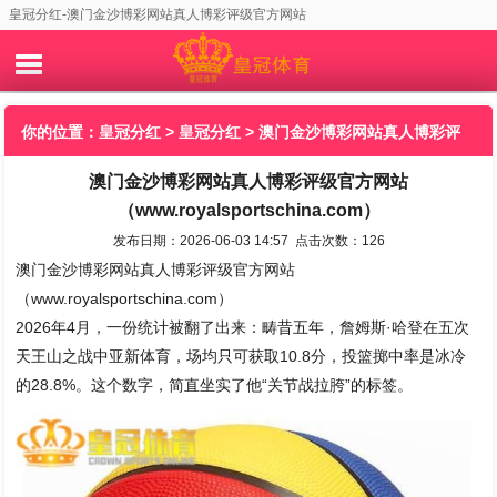
皇冠分红-澳门金沙博彩网站真人博彩评级官方网站
（www.royalsportschina.com）
你的位置：
皇冠分红
>
皇冠分红
> 澳门金沙博彩网站真人博彩评
澳门金沙博彩网站真人博彩评级官方网站
级官方网站（www.royalsportschina.com）
（www.royalsportschina.com）
发布日期：2026-06-03 14:57 点击次数：126
澳门金沙博彩网站真人博彩评级官方网站
（www.royalsportschina.com）
2026年4月，一份统计被翻了出来：畴昔五年，詹姆斯·哈登在五次
天王山之战中亚新体育，场均只可获取10.8分，投篮掷中率是冰冷
的28.8%。这个数字，简直坐实了他“关节战拉胯”的标签。