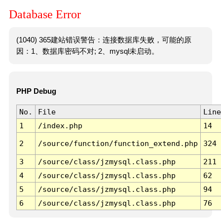
Database Error
(1040) 365建站错误警告：连接数据库失败，可能的原
因：1、数据库密码不对; 2、mysql未启动。
PHP Debug
No.
File
Line
1
/index.php
14
2
/source/function/function_extend.php
324
3
/source/class/jzmysql.class.php
211
4
/source/class/jzmysql.class.php
62
5
/source/class/jzmysql.class.php
94
6
/source/class/jzmysql.class.php
76