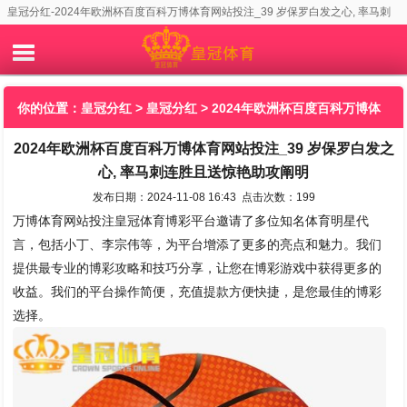
皇冠分红-2024年欧洲杯百度百科万博体育网站投注_39 岁保罗白发之心, 率马刺
连胜且送惊艳助攻阐明
你的位置：
皇冠分红
>
皇冠分红
> 2024年欧洲杯百度百科万博体
2024年欧洲杯百度百科万博体育网站投注_39 岁保罗白发之
育网站投注_39 岁保罗白发之心, 率马刺连胜且送惊艳助攻阐明
心, 率马刺连胜且送惊艳助攻阐明
发布日期：2024-11-08 16:43 点击次数：199
万博体育网站投注皇冠体育博彩平台邀请了多位知名体育明星代
言，包括小丁、李宗伟等，为平台增添了更多的亮点和魅力。我们
提供最专业的博彩攻略和技巧分享，让您在博彩游戏中获得更多的
收益。我们的平台操作简便，充值提款方便快捷，是您最佳的博彩
选择。