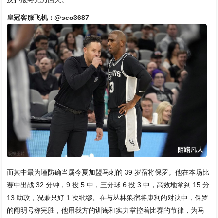
反扑最终无力回天。
皇冠客服飞机：@seo3687
而其中最为谨防确当属今夏加盟马刺的 39 岁宿将保罗。他在本场比
赛中出战 32 分钟，9 投 5 中，三分球 6 投 3 中，高效地拿到 15 分
13 助攻，况兼只好 1 次纰缪。在与丛林狼宿将康利的对决中，保罗
的阐明号称完胜，他用我方的训诲和实力掌控着比赛的节律，为马