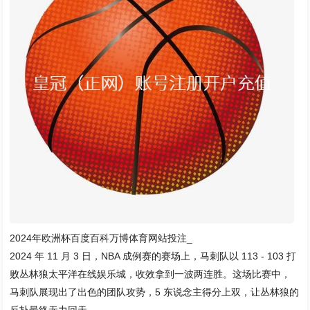
2024年欧洲杯百度百科万博体育网站投注_
2024 年 11 月 3 日，NBA 成例赛的赛场上，马刺队以 113 - 103 打
败丛林狼太平洋在线娱乐城，收效拿到一波两连胜。这场比赛中，
马刺队展现出了出色的团队攻势，5 东说念主得分上双，让丛林狼的