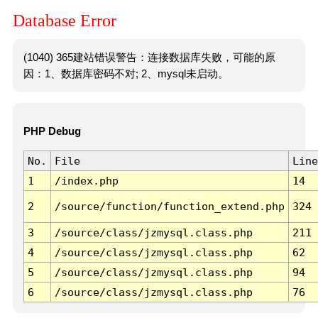
Database Error
(1040) 365建站错误警告：连接数据库失败，可能的原
因：1、数据库密码不对; 2、mysql未启动。
PHP Debug
No.
File
Line
1
/index.php
14
2
/source/function/function_extend.php
324
3
/source/class/jzmysql.class.php
211
4
/source/class/jzmysql.class.php
62
5
/source/class/jzmysql.class.php
94
6
/source/class/jzmysql.class.php
76