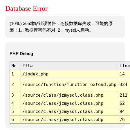
Database Error
(1040) 365建站错误警告：连接数据库失败，可能的原
因：1、数据库密码不对; 2、mysql未启动。
PHP Debug
No.
File
Line
1
/index.php
14
2
/source/function/function_extend.php
324
3
/source/class/jzmysql.class.php
211
4
/source/class/jzmysql.class.php
62
5
/source/class/jzmysql.class.php
94
6
/source/class/jzmysql.class.php
76