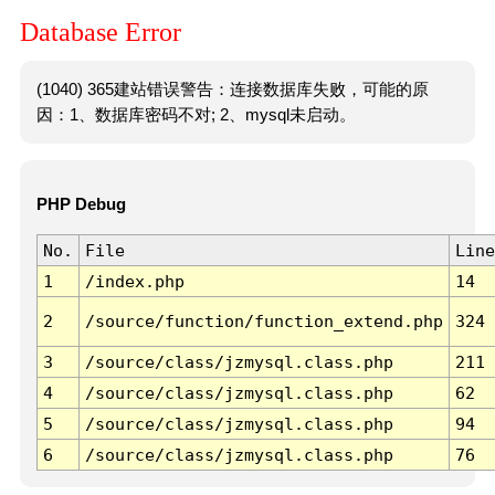
Database Error
(1040) 365建站错误警告：连接数据库失败，可能的原
因：1、数据库密码不对; 2、mysql未启动。
PHP Debug
No.
File
Line
1
/index.php
14
2
/source/function/function_extend.php
324
3
/source/class/jzmysql.class.php
211
4
/source/class/jzmysql.class.php
62
5
/source/class/jzmysql.class.php
94
6
/source/class/jzmysql.class.php
76