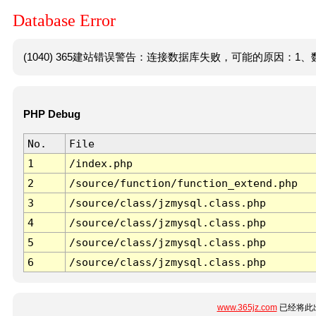
Database Error
(1040) 365建站错误警告：连接数据库失败，可能的原因：1、数
PHP Debug
No.
File
1
/index.php
2
/source/function/function_extend.php
3
/source/class/jzmysql.class.php
4
/source/class/jzmysql.class.php
5
/source/class/jzmysql.class.php
6
/source/class/jzmysql.class.php
www.365jz.com
已经将此