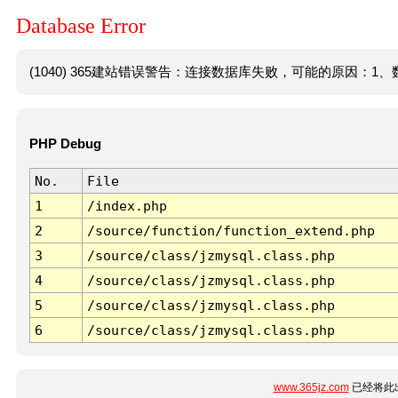
Database Error
(1040) 365建站错误警告：连接数据库失败，可能的原因：1、数
PHP Debug
No.
File
1
/index.php
2
/source/function/function_extend.php
3
/source/class/jzmysql.class.php
4
/source/class/jzmysql.class.php
5
/source/class/jzmysql.class.php
6
/source/class/jzmysql.class.php
www.365jz.com
已经将此