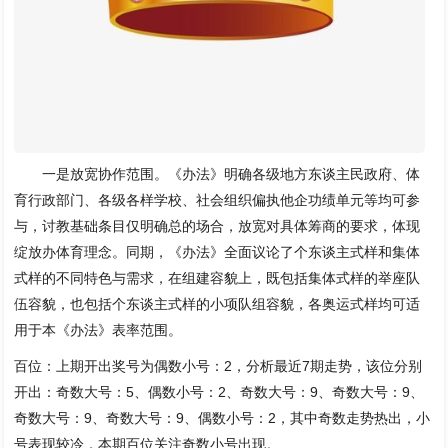
一是放宽协作范围。《办法》明确各级地方东谈主民政府、体
育行政部门、各级各样学校、社会组织偏执他企功绩单元等均可参
与，讨教基础条目仅明确总的场合，放宽对具体筹商的要求，体现
绽放办体育理念。同期，《办法》全面议论了个东谈主式样和集体
式样的不同特色与需求，在组建容貌上，既包括集体式样的举座队
伍容貌，也包括个东谈主式样的小项队组容貌，各奥运式样均可适
用于本《办法》表率范围。
百位：上期开出奖号为偶数小号：2，分析最近7期走势，该位分别
开出：奇数大号：5、偶数小号：2、奇数大号：9、奇数大号：9、
奇数大号：9、奇数大号：9、偶数小号：2，其中奇数走势热出，小
号表现较冷，本期百位关注奇数小号出现。