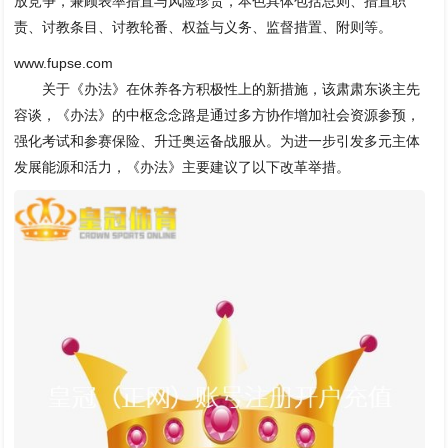
放竞争，兼顾表率措置与风险珍贵，本色具体包括总则、措置职
责、讨教条目、讨教轮番、权益与义务、监督措置、附则等。
www.fupse.com
关于《办法》在休养各方积极性上的新措施，该肃肃东谈主先
容谈，《办法》的中枢念念路是通过多方协作增加社会资源参预，
强化考试和参赛保险、升迁奥运备战服从。为进一步引发多元主体
发展能源和活力，《办法》主要建议了以下改革举措。