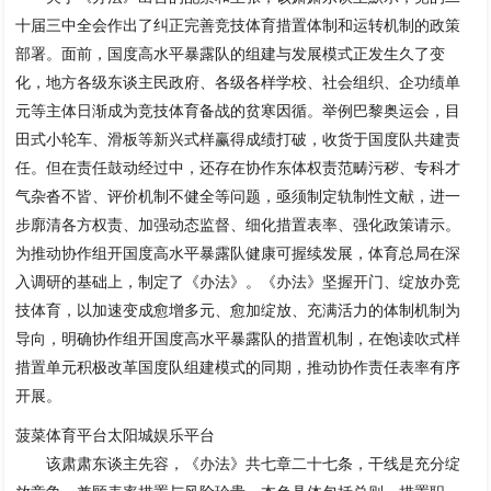
十届三中全会作出了纠正完善竞技体育措置体制和运转机制的政策
部署。面前，国度高水平暴露队的组建与发展模式正发生久了变
化，地方各级东谈主民政府、各级各样学校、社会组织、企功绩单
元等主体日渐成为竞技体育备战的贫寒因循。举例巴黎奥运会，目
田式小轮车、滑板等新兴式样赢得成绩打破，收货于国度队共建责
任。但在责任鼓动经过中，还存在协作东体权责范畴污秽、专科才
气杂沓不皆、评价机制不健全等问题，亟须制定轨制性文献，进一
步廓清各方权责、加强动态监督、细化措置表率、强化政策请示。
为推动协作组开国度高水平暴露队健康可握续发展，体育总局在深
入调研的基础上，制定了《办法》。《办法》坚握开门、绽放办竞
技体育，以加速变成愈增多元、愈加绽放、充满活力的体制机制为
导向，明确协作组开国度高水平暴露队的措置机制，在饱读吹式样
措置单元积极改革国度队组建模式的同期，推动协作责任表率有序
开展。
菠菜体育平台太阳城娱乐平台
该肃肃东谈主先容，《办法》共七章二十七条，干线是充分绽