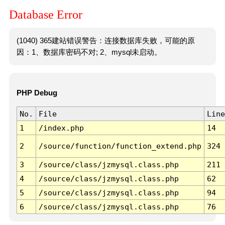
Database Error
(1040) 365建站错误警告：连接数据库失败，可能的原
因：1、数据库密码不对; 2、mysql未启动。
PHP Debug
No.
File
Line
1
/index.php
14
2
/source/function/function_extend.php
324
3
/source/class/jzmysql.class.php
211
4
/source/class/jzmysql.class.php
62
5
/source/class/jzmysql.class.php
94
6
/source/class/jzmysql.class.php
76