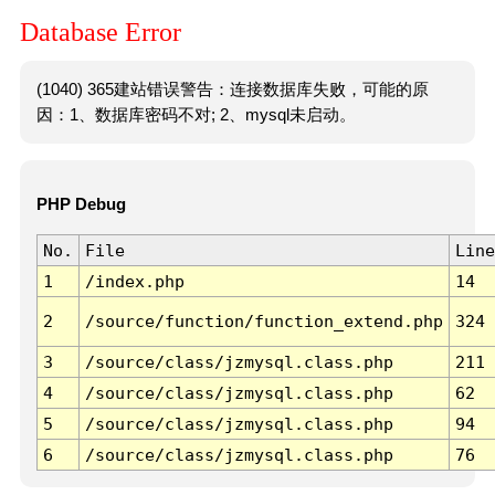
Database Error
(1040) 365建站错误警告：连接数据库失败，可能的原
因：1、数据库密码不对; 2、mysql未启动。
PHP Debug
No.
File
Line
1
/index.php
14
2
/source/function/function_extend.php
324
3
/source/class/jzmysql.class.php
211
4
/source/class/jzmysql.class.php
62
5
/source/class/jzmysql.class.php
94
6
/source/class/jzmysql.class.php
76