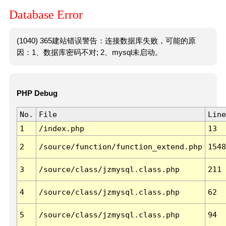
Database Error
(1040) 365建站错误警告：连接数据库失败，可能的原
因：1、数据库密码不对; 2、mysql未启动。
PHP Debug
No.
File
Line
1
/index.php
13
2
/source/function/function_extend.php
1548
3
/source/class/jzmysql.class.php
211
4
/source/class/jzmysql.class.php
62
5
/source/class/jzmysql.class.php
94