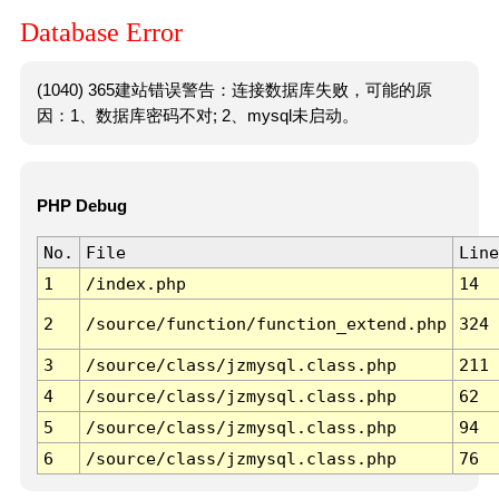
Database Error
(1040) 365建站错误警告：连接数据库失败，可能的原
因：1、数据库密码不对; 2、mysql未启动。
PHP Debug
No.
File
Line
1
/index.php
14
2
/source/function/function_extend.php
324
3
/source/class/jzmysql.class.php
211
4
/source/class/jzmysql.class.php
62
5
/source/class/jzmysql.class.php
94
6
/source/class/jzmysql.class.php
76