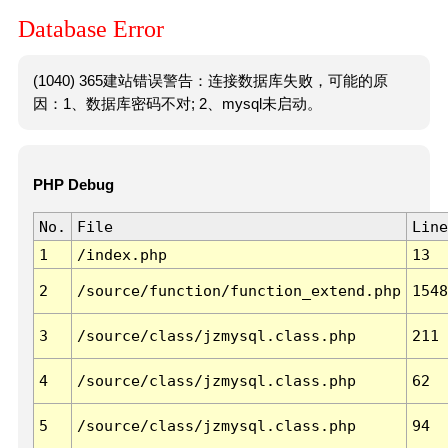
Database Error
(1040) 365建站错误警告：连接数据库失败，可能的原
因：1、数据库密码不对; 2、mysql未启动。
PHP Debug
No.
File
Line
1
/index.php
13
2
/source/function/function_extend.php
1548
3
/source/class/jzmysql.class.php
211
4
/source/class/jzmysql.class.php
62
5
/source/class/jzmysql.class.php
94