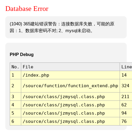
Database Error
(1040) 365建站错误警告：连接数据库失败，可能的原
因：1、数据库密码不对; 2、mysql未启动。
PHP Debug
No.
File
Line
1
/index.php
14
2
/source/function/function_extend.php
324
3
/source/class/jzmysql.class.php
211
4
/source/class/jzmysql.class.php
62
5
/source/class/jzmysql.class.php
94
6
/source/class/jzmysql.class.php
76