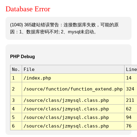
Database Error
(1040) 365建站错误警告：连接数据库失败，可能的原
因：1、数据库密码不对; 2、mysql未启动。
PHP Debug
No.
File
Line
1
/index.php
14
2
/source/function/function_extend.php
324
3
/source/class/jzmysql.class.php
211
4
/source/class/jzmysql.class.php
62
5
/source/class/jzmysql.class.php
94
6
/source/class/jzmysql.class.php
76