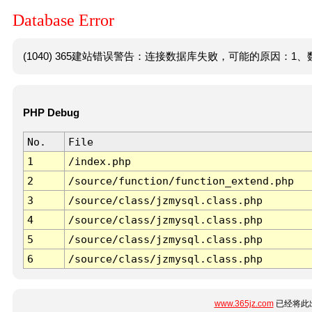
Database Error
(1040) 365建站错误警告：连接数据库失败，可能的原因：1、数
PHP Debug
No.
File
1
/index.php
2
/source/function/function_extend.php
3
/source/class/jzmysql.class.php
4
/source/class/jzmysql.class.php
5
/source/class/jzmysql.class.php
6
/source/class/jzmysql.class.php
www.365jz.com
已经将此