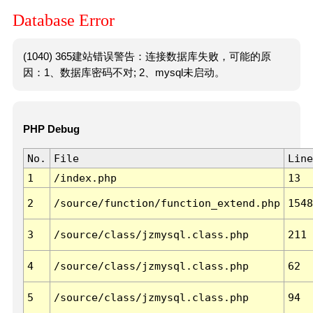
Database Error
(1040) 365建站错误警告：连接数据库失败，可能的原
因：1、数据库密码不对; 2、mysql未启动。
PHP Debug
No.
File
Line
1
/index.php
13
2
/source/function/function_extend.php
1548
3
/source/class/jzmysql.class.php
211
4
/source/class/jzmysql.class.php
62
5
/source/class/jzmysql.class.php
94