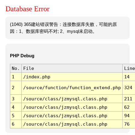
Database Error
(1040) 365建站错误警告：连接数据库失败，可能的原
因：1、数据库密码不对; 2、mysql未启动。
PHP Debug
No.
File
Line
1
/index.php
14
2
/source/function/function_extend.php
324
3
/source/class/jzmysql.class.php
211
4
/source/class/jzmysql.class.php
62
5
/source/class/jzmysql.class.php
94
6
/source/class/jzmysql.class.php
76