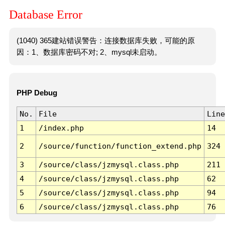
Database Error
(1040) 365建站错误警告：连接数据库失败，可能的原
因：1、数据库密码不对; 2、mysql未启动。
PHP Debug
No.
File
Line
1
/index.php
14
2
/source/function/function_extend.php
324
3
/source/class/jzmysql.class.php
211
4
/source/class/jzmysql.class.php
62
5
/source/class/jzmysql.class.php
94
6
/source/class/jzmysql.class.php
76