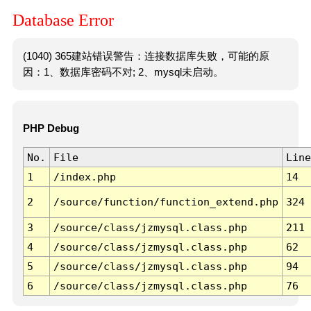
Database Error
(1040) 365建站错误警告：连接数据库失败，可能的原
因：1、数据库密码不对; 2、mysql未启动。
PHP Debug
No.
File
Line
1
/index.php
14
2
/source/function/function_extend.php
324
3
/source/class/jzmysql.class.php
211
4
/source/class/jzmysql.class.php
62
5
/source/class/jzmysql.class.php
94
6
/source/class/jzmysql.class.php
76