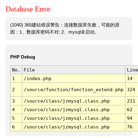
Database Error
(1040) 365建站错误警告：连接数据库失败，可能的原
因：1、数据库密码不对; 2、mysql未启动。
PHP Debug
No.
File
Line
1
/index.php
14
2
/source/function/function_extend.php
324
3
/source/class/jzmysql.class.php
211
4
/source/class/jzmysql.class.php
62
5
/source/class/jzmysql.class.php
94
6
/source/class/jzmysql.class.php
76