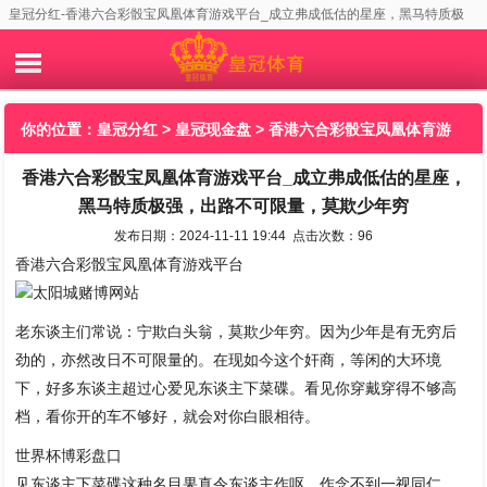
皇冠分红-香港六合彩骰宝凤凰体育游戏平台_成立弗成低估的星座，黑马特质极
强，出路不可限量，莫欺少年穷
你的位置：
皇冠分红
>
皇冠现金盘
> 香港六合彩骰宝凤凰体育游
香港六合彩骰宝凤凰体育游戏平台_成立弗成低估的星座，
戏平台_成立弗成低估的星座，黑马特质极强，出路不可限量，莫
黑马特质极强，出路不可限量，莫欺少年穷
欺少年穷
发布日期：2024-11-11 19:44 点击次数：96
香港六合彩骰宝凤凰体育游戏平台
太阳城赌博网站
老东谈主们常说：宁欺白头翁，莫欺少年穷。因为少年是有无穷后
劲的，亦然改日不可限量的。在现如今这个奸商，等闲的大环境
下，好多东谈主超过心爱见东谈主下菜碟。看见你穿戴穿得不够高
档，看你开的车不够好，就会对你白眼相待。
世界杯博彩盘口
见东谈主下菜碟这种名目果真令东谈主作呕，作念不到一视同仁，