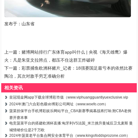
发布于：山东省
上一篇：
赌博网站排行广东体育app叫什么 | 央视《海天雄鹰》爆
火：凡是朱亚文拉胯点，都压不住这群王炸破碎
下一篇：
彩票捕鱼欧洲杯赌片_记者：18强赛国足最亏本的依然比赛
陶冶，其次对敌手穷乏准确分析
相关资讯
皇冠现金网app下载全球博彩市值（www.viphuangguantiyuexclusive.vip
2024年澳门六合彩色碟sb博彩公司网址（www.woefo.com）
菠菜担保平台手机博彩娱乐网站平台_CBA新赛季揭幕战将打响 附CBA老例
赛开赛本事
电竞菠菜平台的搭建欧洲杯直播:匈牙利VS法国_米兰挑升曼城后卫戈麦斯 曼
城情绪价位是2千万欧
2024年菠菜老平台集合网安全体育平台（www.kingofoddsprozone.com）