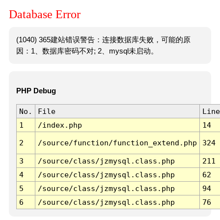
Database Error
(1040) 365建站错误警告：连接数据库失败，可能的原
因：1、数据库密码不对; 2、mysql未启动。
PHP Debug
No.
File
Line
1
/index.php
14
2
/source/function/function_extend.php
324
3
/source/class/jzmysql.class.php
211
4
/source/class/jzmysql.class.php
62
5
/source/class/jzmysql.class.php
94
6
/source/class/jzmysql.class.php
76