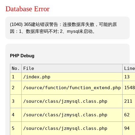
Database Error
(1040) 365建站错误警告：连接数据库失败，可能的原
因：1、数据库密码不对; 2、mysql未启动。
PHP Debug
No.
File
Line
1
/index.php
13
2
/source/function/function_extend.php
1548
3
/source/class/jzmysql.class.php
211
4
/source/class/jzmysql.class.php
62
5
/source/class/jzmysql.class.php
94