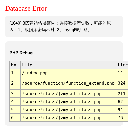
Database Error
(1040) 365建站错误警告：连接数据库失败，可能的原
因：1、数据库密码不对; 2、mysql未启动。
PHP Debug
No.
File
Line
1
/index.php
14
2
/source/function/function_extend.php
324
3
/source/class/jzmysql.class.php
211
4
/source/class/jzmysql.class.php
62
5
/source/class/jzmysql.class.php
94
6
/source/class/jzmysql.class.php
76