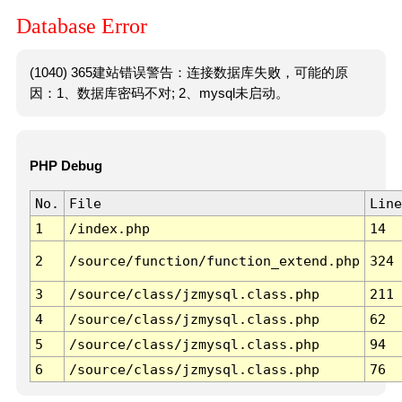
Database Error
(1040) 365建站错误警告：连接数据库失败，可能的原
因：1、数据库密码不对; 2、mysql未启动。
PHP Debug
No.
File
Line
1
/index.php
14
2
/source/function/function_extend.php
324
3
/source/class/jzmysql.class.php
211
4
/source/class/jzmysql.class.php
62
5
/source/class/jzmysql.class.php
94
6
/source/class/jzmysql.class.php
76