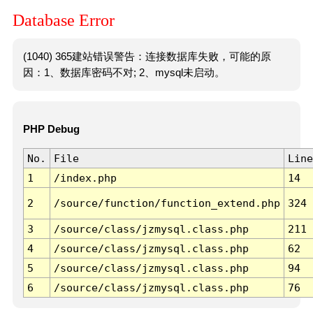
Database Error
(1040) 365建站错误警告：连接数据库失败，可能的原
因：1、数据库密码不对; 2、mysql未启动。
PHP Debug
No.
File
Line
1
/index.php
14
2
/source/function/function_extend.php
324
3
/source/class/jzmysql.class.php
211
4
/source/class/jzmysql.class.php
62
5
/source/class/jzmysql.class.php
94
6
/source/class/jzmysql.class.php
76