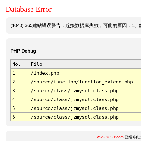
Database Error
(1040) 365建站错误警告：连接数据库失败，可能的原因：1、数
PHP Debug
No.
File
1
/index.php
2
/source/function/function_extend.php
3
/source/class/jzmysql.class.php
4
/source/class/jzmysql.class.php
5
/source/class/jzmysql.class.php
6
/source/class/jzmysql.class.php
www.365jz.com
已经将此