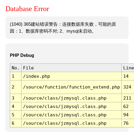
Database Error
(1040) 365建站错误警告：连接数据库失败，可能的原
因：1、数据库密码不对; 2、mysql未启动。
PHP Debug
No.
File
Line
1
/index.php
14
2
/source/function/function_extend.php
324
3
/source/class/jzmysql.class.php
211
4
/source/class/jzmysql.class.php
62
5
/source/class/jzmysql.class.php
94
6
/source/class/jzmysql.class.php
76