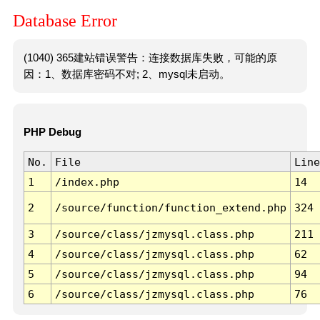
Database Error
(1040) 365建站错误警告：连接数据库失败，可能的原
因：1、数据库密码不对; 2、mysql未启动。
PHP Debug
No.
File
Line
1
/index.php
14
2
/source/function/function_extend.php
324
3
/source/class/jzmysql.class.php
211
4
/source/class/jzmysql.class.php
62
5
/source/class/jzmysql.class.php
94
6
/source/class/jzmysql.class.php
76