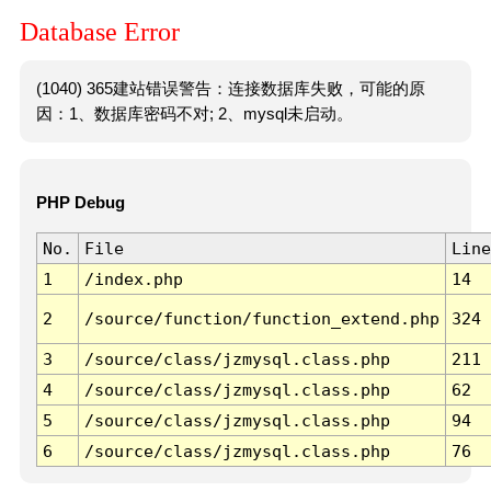
Database Error
(1040) 365建站错误警告：连接数据库失败，可能的原
因：1、数据库密码不对; 2、mysql未启动。
PHP Debug
No.
File
Line
1
/index.php
14
2
/source/function/function_extend.php
324
3
/source/class/jzmysql.class.php
211
4
/source/class/jzmysql.class.php
62
5
/source/class/jzmysql.class.php
94
6
/source/class/jzmysql.class.php
76