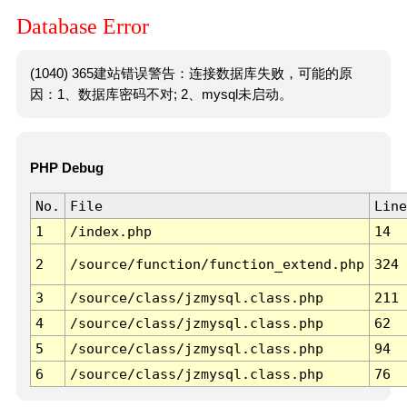
Database Error
(1040) 365建站错误警告：连接数据库失败，可能的原
因：1、数据库密码不对; 2、mysql未启动。
PHP Debug
No.
File
Line
1
/index.php
14
2
/source/function/function_extend.php
324
3
/source/class/jzmysql.class.php
211
4
/source/class/jzmysql.class.php
62
5
/source/class/jzmysql.class.php
94
6
/source/class/jzmysql.class.php
76