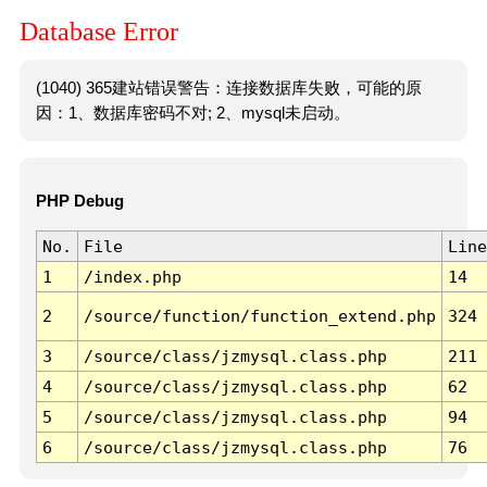
Database Error
(1040) 365建站错误警告：连接数据库失败，可能的原
因：1、数据库密码不对; 2、mysql未启动。
PHP Debug
No.
File
Line
1
/index.php
14
2
/source/function/function_extend.php
324
3
/source/class/jzmysql.class.php
211
4
/source/class/jzmysql.class.php
62
5
/source/class/jzmysql.class.php
94
6
/source/class/jzmysql.class.php
76