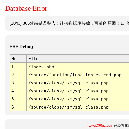
Database Error
(1040) 365建站错误警告：连接数据库失败，可能的原因：1、数
PHP Debug
No.
File
1
/index.php
2
/source/function/function_extend.php
3
/source/class/jzmysql.class.php
4
/source/class/jzmysql.class.php
5
/source/class/jzmysql.class.php
6
/source/class/jzmysql.class.php
www.365jz.com
已经将此