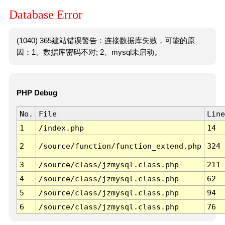
Database Error
(1040) 365建站错误警告：连接数据库失败，可能的原
因：1、数据库密码不对; 2、mysql未启动。
PHP Debug
No.
File
Line
1
/index.php
14
2
/source/function/function_extend.php
324
3
/source/class/jzmysql.class.php
211
4
/source/class/jzmysql.class.php
62
5
/source/class/jzmysql.class.php
94
6
/source/class/jzmysql.class.php
76