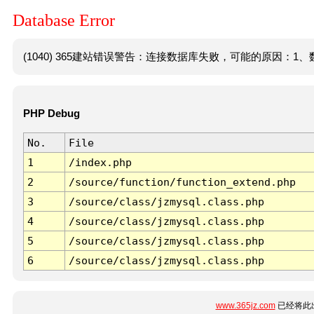
Database Error
(1040) 365建站错误警告：连接数据库失败，可能的原因：1、数
PHP Debug
No.
File
1
/index.php
2
/source/function/function_extend.php
3
/source/class/jzmysql.class.php
4
/source/class/jzmysql.class.php
5
/source/class/jzmysql.class.php
6
/source/class/jzmysql.class.php
www.365jz.com
已经将此