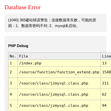
Database Error
(1040) 365建站错误警告：连接数据库失败，可能的原
因：1、数据库密码不对; 2、mysql未启动。
PHP Debug
No.
File
Line
1
/index.php
13
2
/source/function/function_extend.php
1548
3
/source/class/jzmysql.class.php
211
4
/source/class/jzmysql.class.php
62
5
/source/class/jzmysql.class.php
94