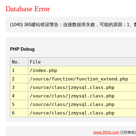
Database Error
(1040) 365建站错误警告：连接数据库失败，可能的原因：1、数
PHP Debug
No.
File
1
/index.php
2
/source/function/function_extend.php
3
/source/class/jzmysql.class.php
4
/source/class/jzmysql.class.php
5
/source/class/jzmysql.class.php
6
/source/class/jzmysql.class.php
www.365jz.com
已经将此