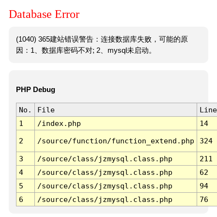
Database Error
(1040) 365建站错误警告：连接数据库失败，可能的原
因：1、数据库密码不对; 2、mysql未启动。
PHP Debug
No.
File
Line
1
/index.php
14
2
/source/function/function_extend.php
324
3
/source/class/jzmysql.class.php
211
4
/source/class/jzmysql.class.php
62
5
/source/class/jzmysql.class.php
94
6
/source/class/jzmysql.class.php
76