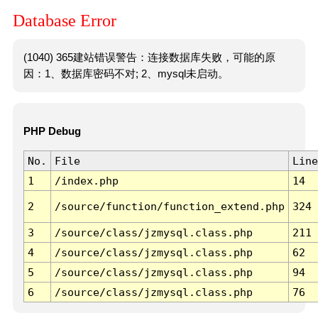
Database Error
(1040) 365建站错误警告：连接数据库失败，可能的原
因：1、数据库密码不对; 2、mysql未启动。
PHP Debug
No.
File
Line
1
/index.php
14
2
/source/function/function_extend.php
324
3
/source/class/jzmysql.class.php
211
4
/source/class/jzmysql.class.php
62
5
/source/class/jzmysql.class.php
94
6
/source/class/jzmysql.class.php
76