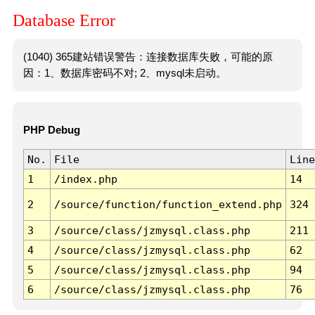
Database Error
(1040) 365建站错误警告：连接数据库失败，可能的原
因：1、数据库密码不对; 2、mysql未启动。
PHP Debug
No.
File
Line
1
/index.php
14
2
/source/function/function_extend.php
324
3
/source/class/jzmysql.class.php
211
4
/source/class/jzmysql.class.php
62
5
/source/class/jzmysql.class.php
94
6
/source/class/jzmysql.class.php
76