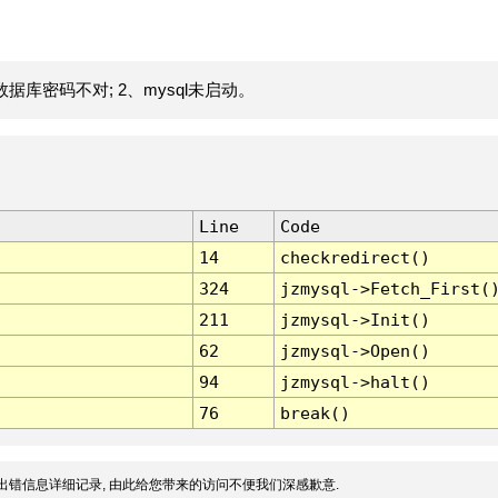
据库密码不对; 2、mysql未启动。
Line
Code
14
checkredirect()
324
jzmysql->Fetch_First(
211
jzmysql->Init()
62
jzmysql->Open()
94
jzmysql->halt()
76
break()
出错信息详细记录, 由此给您带来的访问不便我们深感歉意.