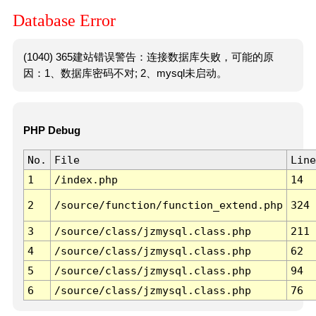
Database Error
(1040) 365建站错误警告：连接数据库失败，可能的原
因：1、数据库密码不对; 2、mysql未启动。
PHP Debug
No.
File
Line
1
/index.php
14
2
/source/function/function_extend.php
324
3
/source/class/jzmysql.class.php
211
4
/source/class/jzmysql.class.php
62
5
/source/class/jzmysql.class.php
94
6
/source/class/jzmysql.class.php
76