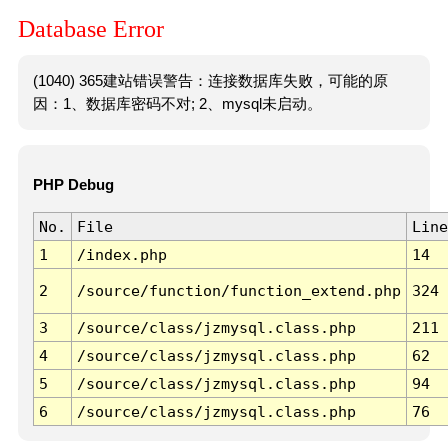
Database Error
(1040) 365建站错误警告：连接数据库失败，可能的原
因：1、数据库密码不对; 2、mysql未启动。
PHP Debug
No.
File
Line
1
/index.php
14
2
/source/function/function_extend.php
324
3
/source/class/jzmysql.class.php
211
4
/source/class/jzmysql.class.php
62
5
/source/class/jzmysql.class.php
94
6
/source/class/jzmysql.class.php
76